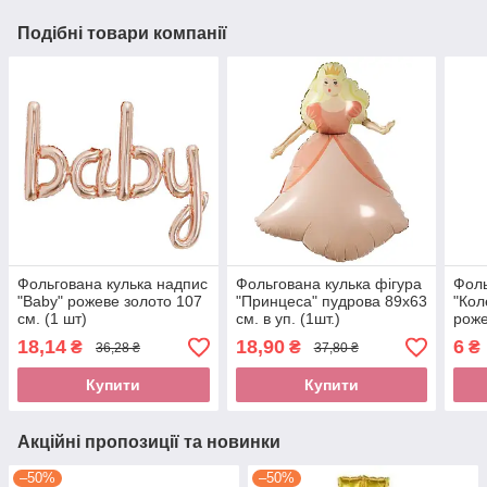
Подібні товари компанії
Фольгована кулька надпис
Фольгована кулька фігура
Фоль
"Baby" рожеве золото 107
"Принцеса" пудрова 89х63
"Кол
см. (1 шт)
см. в уп. (1шт.)
роже
(1шт
18,14
18,90
6
₴
₴
₴
36,28 ₴
37,80 ₴
Купити
Купити
Акційні пропозиції та новинки
–50%
–50%