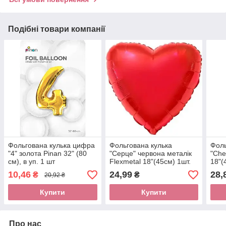
Подібні товари компанії
Фольгована кулька цифра
Фольгована кулька
Фоль
"4" золота Pinan 32" (80
"Серце" червона металік
"Che
см), в уп. 1 шт
Flexmetal 18"(45см) 1шт.
18"(
10,46
24,99
28,
₴
₴
20,92 ₴
Купити
Купити
Про нас