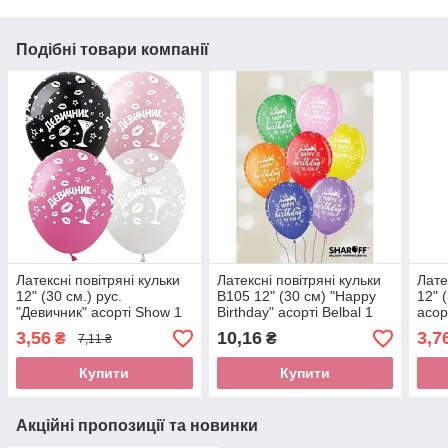
Подібні товари компанії
Латексні повітряні кульки
Латексні повітряні кульки
Лате
12" (30 см.) рус.
В105 12" (30 см) "Happy
12" 
"Девичник" асорті Show 1
Birthday" асорті Belbal 1
асор
шт.
шт
3,56
10,16
3,7
₴
₴
7,11 ₴
Купити
Купити
Акційні пропозиції та новинки