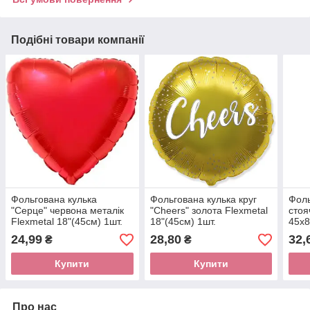
Подібні товари компанії
Фольгована кулька
Фольгована кулька круг
Фоль
"Серце" червона металік
"Cheers" золота Flexmetal
стоя
Flexmetal 18"(45см) 1шт.
18"(45см) 1шт.
45х8
24,99
28,80
32,
₴
₴
Купити
Купити
Про нас