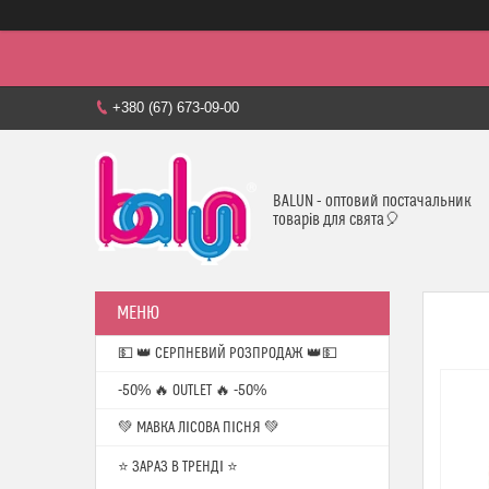
+380 (67) 673-09-00
BALUN - оптовий постачальник
товарів для свята🎈
💵 👑 СЕРПНЕВИЙ РОЗПРОДАЖ 👑💵
-50% 🔥 OUTLET 🔥 -50%
💚 МАВКА ЛІСОВА ПІСНЯ 💚
⭐️ ЗАРАЗ В ТРЕНДІ ⭐️