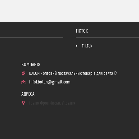
TIKTOK
TikTok
BALUN - оптовий постачальник товарів для свята🎈
info1.balun@gmail.com
Івано-Франківськ, Україна