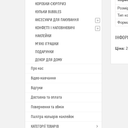
КОРОБКИ-СЮРПРИЗ
Розмі
КУЛЬКИ BUBBLES
Тип к
АКСЕСУАРИ ДЛЯ ПАКУВАННЯ
Форм
КОНФЕТТІ І НАПОВНЮВАЧІ
НАКЛЕЙКИ
ІНФОР
М'ЯКІ ІГРАШКИ
Ціна:
2
ПОДАРУНКИ
ДЕКОР ДЛЯ ДОМУ
Про нас
Відео-навчання
Відгуки
Доставка та оплата
Повернення та обмін
Палітра кольорів наклейок
КАТЕГОРІЇ ТОВАРІВ