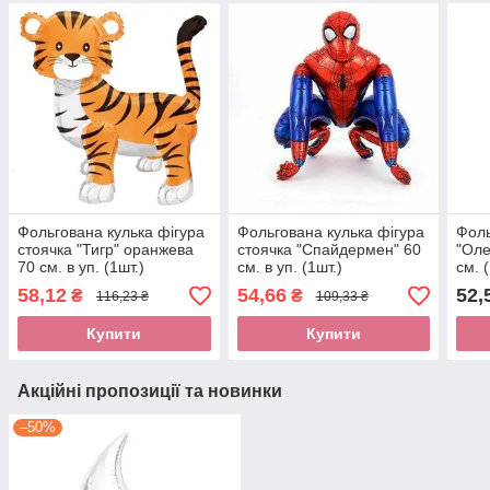
Фольгована кулька фігура
Фольгована кулька фігура
Фоль
стоячка "Тигр" оранжева
стоячка "Спайдермен" 60
"Оле
70 см. в уп. (1шт.)
см. в уп. (1шт.)
см. 
58,12
54,66
52,
₴
₴
116,23 ₴
109,33 ₴
Купити
Купити
Акційні пропозиції та новинки
–50%