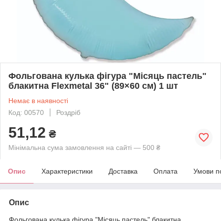
Фольгована кулька фігура "Місяць пастель"
блакитна Flexmetal 36" (89×60 см) 1 шт
Немає в наявності
Код: 00570
Роздріб
51,12
₴
Мінімальна сума замовлення на сайті — 500 ₴
Опис
Характеристики
Доставка
Оплата
Умови п
Опис
Фольгована кулька фігура "Місяць пастель" блакитна