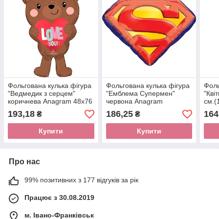
Фольгована кулька фігура
Фольгована кулька фігура
Фоль
"Ведмедик з серцем"
"Емблема Супермен"
"Кві
коричнева Anagram 48х76
червона Anagram
см.(
см (1см).
66х50см. (1шт)
193,18
186,25
164
₴
₴
Купити
Купити
Про нас
99% позитивних з 177 відгуків за рік
Працює з 30.08.2019
м. Івано-Франківськ