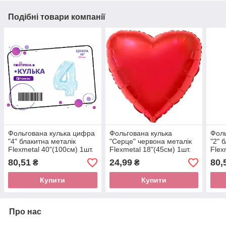
Подібні товари компанії
Фольгована кулька цифра
Фольгована кулька
Фоль
"4" блакитна металік
"Серце" червона металік
"2" 
Flexmetal 40"(100см) 1шт.
Flexmetal 18"(45см) 1шт.
Flex
80,51
24,99
80,
₴
₴
Купити
Купити
Про нас