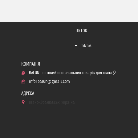
TIKTOK
TikTok
BALUN - оптовий постачальник товарів для свята🎈
info1.balun@gmail.com
Івано-Франківськ, Україна