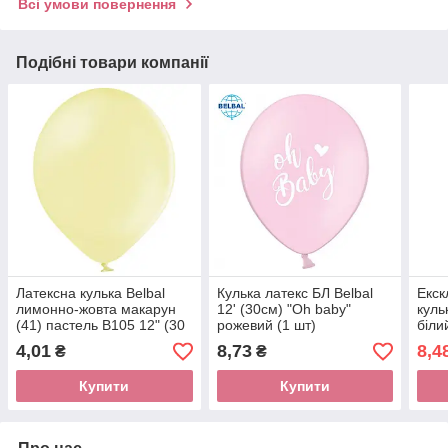
Всі умови повернення
Подібні товари компанії
Латексна кулька Belbal
Кулька латекс БЛ Belbal
Екск
лимонно-жовта макарун
12' (30см) "Oh baby"
куль
(41) пастель В105 12" (30
рожевий (1 шт)
біли
см) 1 шт
1шт.
4,01
8,73
8,4
₴
₴
Купити
Купити