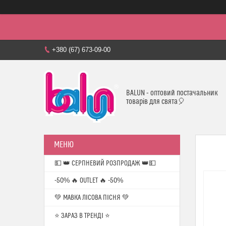
+380 (67) 673-09-00
BALUN - оптовий постачальник
товарів для свята🎈
💵 👑 СЕРПНЕВИЙ РОЗПРОДАЖ 👑💵
-50% 🔥 OUTLET 🔥 -50%
💚 МАВКА ЛІСОВА ПІСНЯ 💚
⭐️ ЗАРАЗ В ТРЕНДІ ⭐️