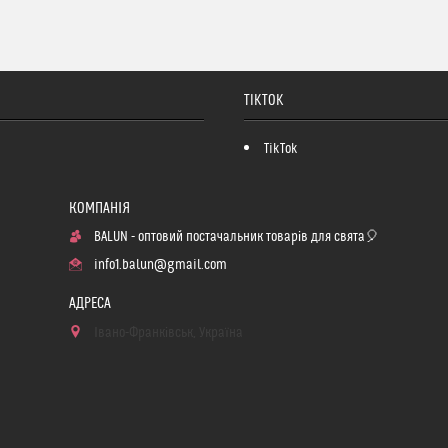
TIKTOK
TikTok
BALUN - оптовий постачальник товарів для свята🎈
info1.balun@gmail.com
Івано-Франківськ, Україна