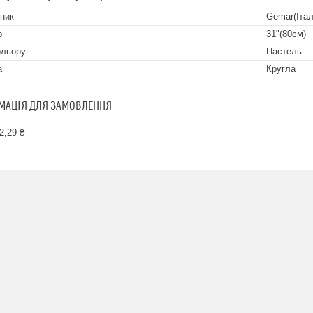
ник
Gemar(Італ
р
31"(80см)
ольору
Пастель
а
Кругла
МАЦІЯ ДЛЯ ЗАМОВЛЕННЯ
2,29 ₴