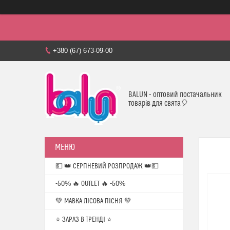
+380 (67) 673-09-00
BALUN - оптовий постачальник
товарів для свята🎈
💵 👑 СЕРПНЕВИЙ РОЗПРОДАЖ 👑💵
-50% 🔥 OUTLET 🔥 -50%
💚 МАВКА ЛІСОВА ПІСНЯ 💚
⭐️ ЗАРАЗ В ТРЕНДІ ⭐️