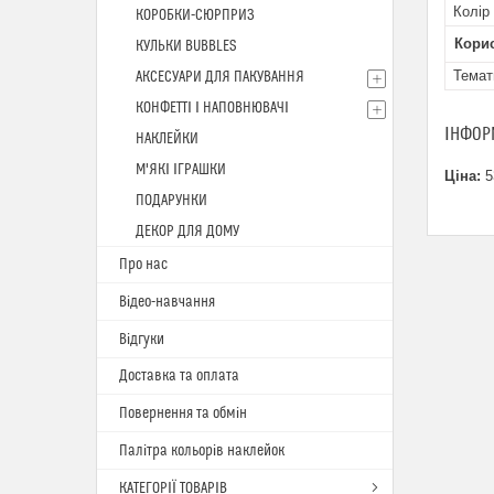
Колір
КОРОБКИ-СЮРПРИЗ
Кори
КУЛЬКИ BUBBLES
Темат
АКСЕСУАРИ ДЛЯ ПАКУВАННЯ
КОНФЕТТІ І НАПОВНЮВАЧІ
ІНФОР
НАКЛЕЙКИ
М'ЯКІ ІГРАШКИ
Ціна:
5
ПОДАРУНКИ
ДЕКОР ДЛЯ ДОМУ
Про нас
Відео-навчання
Відгуки
Доставка та оплата
Повернення та обмін
Палітра кольорів наклейок
КАТЕГОРІЇ ТОВАРІВ