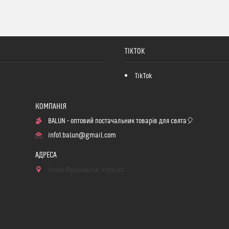
TIKTOK
TikTok
BALUN - оптовий постачальник товарів для свята🎈
info1.balun@gmail.com
Івано-Франківськ, Україна