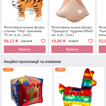
Фольгована кулька фігура
Фольгована кулька фігура
Фоль
стоячка "Тигр" оранжева
"Принцеса" пудрова 89х63
"Кон
70 см. в уп. (1шт.)
см. в уп. (1шт.)
коль
(1шт
58,12
18,90
22,
₴
₴
116,23 ₴
37,80 ₴
Купити
Купити
Акційні пропозиції та новинки
–50%
–50%