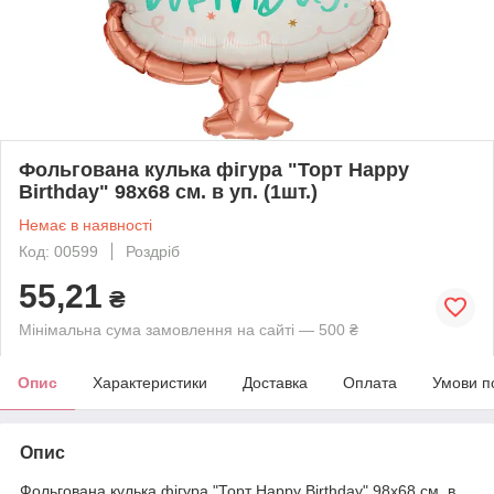
Фольгована кулька фігура "Торт Happy
Birthday" 98х68 см. в уп. (1шт.)
Немає в наявності
Код: 00599
Роздріб
55,21
₴
Мінімальна сума замовлення на сайті — 500 ₴
Опис
Характеристики
Доставка
Оплата
Умови п
Опис
Фольгована кулька фігура "Торт Happy Birthday" 98х68 см. в