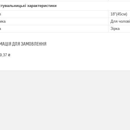
стувальницькі характеристики
р
18"(45см)
ика
Для чолові
а
Зірка
МАЦІЯ ДЛЯ ЗАМОВЛЕННЯ
9,37 ₴