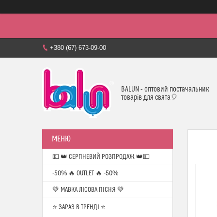
+380 (67) 673-09-00
BALUN - оптовий постачальник
товарів для свята🎈
💵 👑 СЕРПНЕВИЙ РОЗПРОДАЖ 👑💵
-50% 🔥 OUTLET 🔥 -50%
💚 МАВКА ЛІСОВА ПІСНЯ 💚
⭐️ ЗАРАЗ В ТРЕНДІ ⭐️