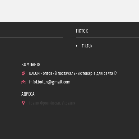
TIKTOK
TikTok
BALUN - оптовий постачальник товарів для свята🎈
info1.balun@gmail.com
Івано-Франківськ, Україна