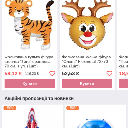
Фольгована кулька фігура
Фольгована кулька фігура
Фоль
стоячка "Тигр" оранжева
"Олень" Flexmetal 72х70
"При
70 см. в уп. (1шт.)
см. (1шт.)
см. в
58,12
52,53
18,
₴
₴
116,23 ₴
Купити
Купити
Акційні пропозиції та новинки
–50%
–50%