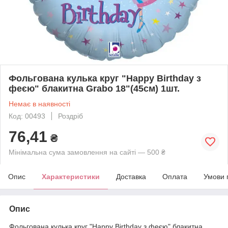
Фольгована кулька круг "Happy Birthday з
феєю" блакитна Grabo 18"(45см) 1шт.
Немає в наявності
Код: 00493
Роздріб
76,41
₴
Мінімальна сума замовлення на сайті — 500 ₴
Опис
Характеристики
Доставка
Оплата
Умови 
Опис
Фольгована кулька круг "Happy Birthday з феєю" блакитна