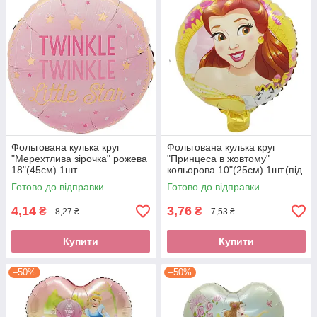
Фольгована кулька круг
Фольгована кулька круг
"Мерехтлива зірочка" рожева
"Принцеса в жовтому"
18"(45см) 1шт.
кольорова 10"(25см) 1шт.(під
повітря)
Готово до відправки
Готово до відправки
4,14
3,76
₴
₴
8,27 ₴
7,53 ₴
Купити
Купити
–50%
–50%