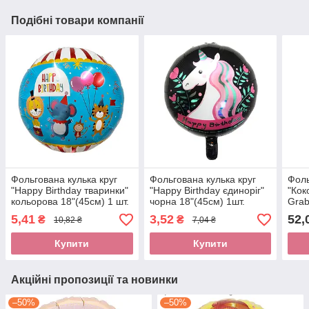
Подібні товари компанії
Фольгована кулька круг
Фольгована кулька круг
Фоль
"Happy Birthday тваринки"
"Happy Birthday єдиноріг"
"Кок
кольорова 18"(45см) 1 шт.
чорна 18"(45см) 1шт.
Grab
5,41
3,52
52,
₴
₴
10,82 ₴
7,04 ₴
Купити
Купити
Акційні пропозиції та новинки
–50%
–50%