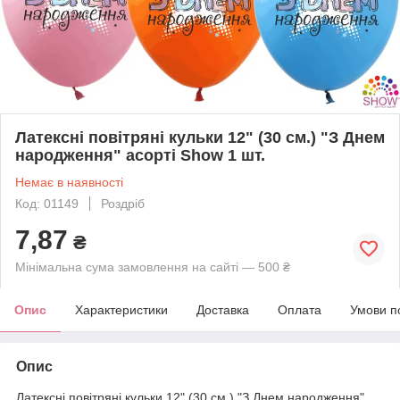
Латексні повітряні кульки 12" (30 см.) "З Днем
народження" асорті Show 1 шт.
Немає в наявності
Код: 01149
Роздріб
7,87
₴
Мінімальна сума замовлення на сайті — 500 ₴
Опис
Характеристики
Доставка
Оплата
Умови п
Опис
Латексні повітряні кульки 12" (30 см.) "З Днем народження"