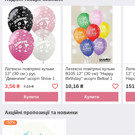
Латексні повітряні кульки
Латексні повітряні кульки
Лате
12" (30 см.) рус.
В105 12" (30 см) "Happy
12" 
"Девичник" асорті Show 1
Birthday" асорті Belbal 1
Наро
шт.
шт
асор
3,56
10,16
151
₴
₴
7,11 ₴
50шт
Купити
Купити
Акційні пропозиції та новинки
–50%