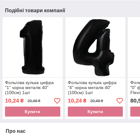
Подібні товари компанії
Фольгова кулька цифра
Фольгова кулька цифра
Фоль
"1" чорна металік 40"
"4" чорна металік 40"
"0" 
(100см) 1шт
(100см) 1шт
Flex
10,24
10,24
80,
₴
₴
20,48 ₴
20,48 ₴
Купити
Купити
Про нас