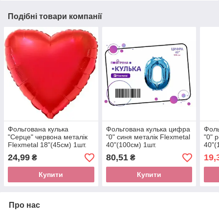
Подібні товари компанії
Фольгована кулька
Фольгована кулька цифра
Фоль
"Серце" червона металік
"0" синя металік Flexmetal
"0" 
Flexmetal 18"(45см) 1шт.
40"(100см) 1шт.
40"(
24,99
80,51
19,
₴
₴
Купити
Купити
Про нас