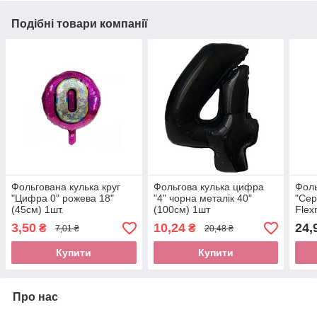
Подібні товари компанії
Фольгована кулька круг
Фольгова кулька цифра
Фоль
"Цифра 0" рожева 18"
"4" чорна металік 40"
"Сер
(45см) 1шт.
(100см) 1шт
Flex
3,50
10,24
24,
₴
₴
7,01 ₴
20,48 ₴
Купити
Купити
Про нас