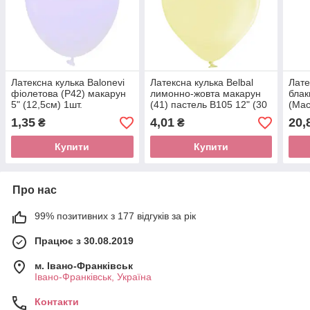
Латексна кулька Balonevi
Латексна кулька Belbal
Лате
фіолетова (P42) макарун
лимонно-жовта макарун
блак
5" (12,5см) 1шт.
(41) пастель В105 12" (30
(Mac
см) 1 шт
1шт
1,35
4,01
20,
₴
₴
Купити
Купити
Про нас
99% позитивних з 177 відгуків за рік
Працює з 30.08.2019
м. Івано-Франківськ
Івано-Франківськ, Україна
Контакти