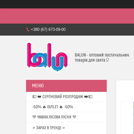
+380 (67) 673-09-00
BALUN - оптовий постачальник
товарів для свята🎈
💵 👑 СЕРПНЕВИЙ РОЗПРОДАЖ 👑💵
-50% 🔥 OUTLET 🔥 -50%
💚 МАВКА ЛІСОВА ПІСНЯ 💚
⭐️ ЗАРАЗ В ТРЕНДІ ⭐️