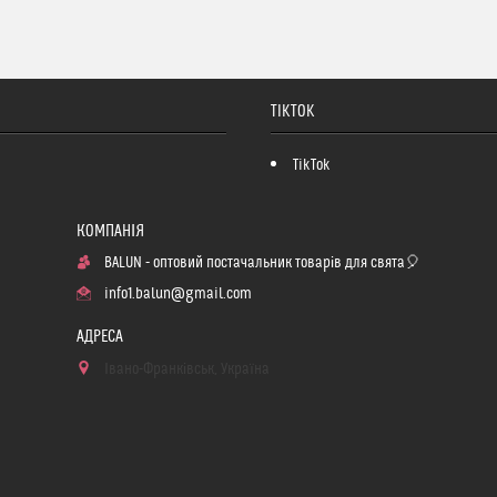
TIKTOK
TikTok
BALUN - оптовий постачальник товарів для свята🎈
info1.balun@gmail.com
Івано-Франківськ, Україна