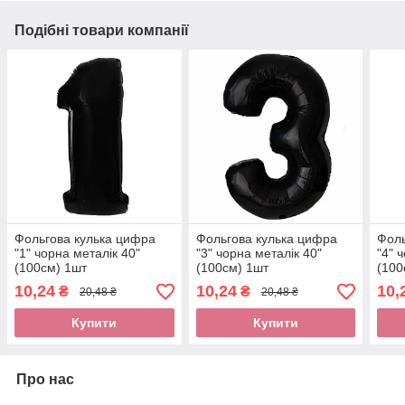
Подібні товари компанії
Фольгова кулька цифра
Фольгова кулька цифра
Фоль
"1" чорна металік 40"
"3" чорна металік 40"
"4" 
(100см) 1шт
(100см) 1шт
(100
10,24
10,24
10,
₴
₴
20,48 ₴
20,48 ₴
Купити
Купити
Про нас