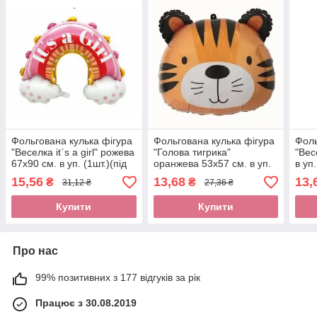
Фольгована кулька фігура
Фольгована кулька фігура
Фоль
"Веселка it`s a girl" рожева
"Голова тигрика"
"Вес
67х90 см. в уп. (1шт.)(під
оранжева 53х57 см. в уп.
в уп.
повітря)
(1шт.)
15,56
13,68
13,
₴
₴
31,12 ₴
27,36 ₴
Купити
Купити
Про нас
99% позитивних з 177 відгуків за рік
Працює з 30.08.2019