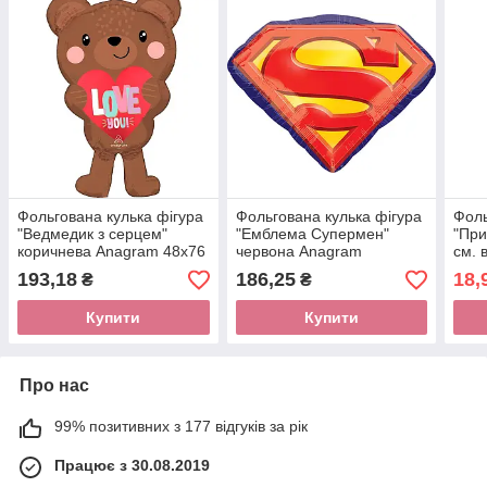
Фольгована кулька фігура
Фольгована кулька фігура
Фоль
"Ведмедик з серцем"
"Емблема Супермен"
"При
коричнева Anagram 48х76
червона Anagram
см. в
см (1см).
66х50см. (1шт)
193,18
186,25
18,
₴
₴
Купити
Купити
Про нас
99% позитивних з 177 відгуків за рік
Працює з 30.08.2019