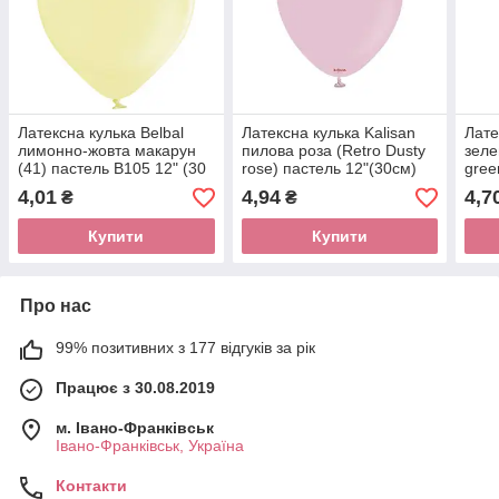
Латексна кулька Belbal
Латексна кулька Kalisan
Лате
лимонно-жовта макарун
пилова роза (Retro Dusty
зеле
(41) пастель В105 12" (30
rose) пастель 12"(30см)
gree
см) 1 шт
1шт
4,01
4,94
4,7
₴
₴
Купити
Купити
Про нас
99% позитивних з 177 відгуків за рік
Працює з 30.08.2019
м. Івано-Франківськ
Івано-Франківськ, Україна
Контакти