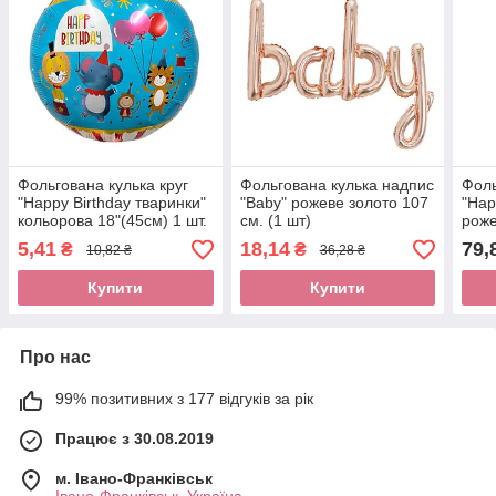
Фольгована кулька круг
Фольгована кулька надпис
Фоль
"Happy Birthday тваринки"
"Baby" рожеве золото 107
"Hap
кольорова 18"(45см) 1 шт.
см. (1 шт)
роже
5,41
18,14
79,
₴
₴
10,82 ₴
36,28 ₴
Купити
Купити
Про нас
99% позитивних з 177 відгуків за рік
Працює з 30.08.2019
м. Івано-Франківськ