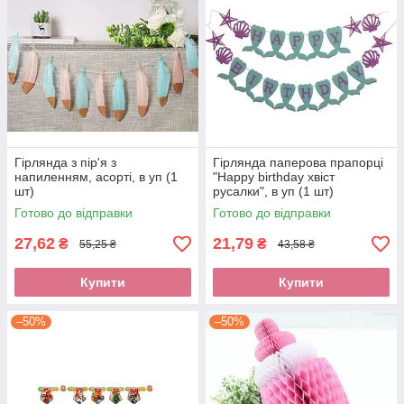
Гірлянда з пір'я з
Гірлянда паперова прапорці
напиленням, асорті, в уп (1
"Нappy birthday хвіст
шт)
русалки", в уп (1 шт)
Готово до відправки
Готово до відправки
27,62
21,79
₴
₴
55,25 ₴
43,58 ₴
Купити
Купити
–50%
–50%