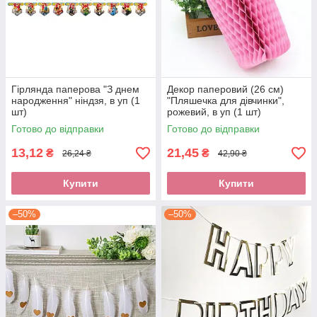
Гірлянда паперова "З днем
Декор паперовий (26 см)
народження" ніндзя, в уп (1
"Пляшечка для дівчинки",
шт)
рожевий, в уп (1 шт)
Готово до відправки
Готово до відправки
13,12
21,45
₴
₴
26,24 ₴
42,90 ₴
Купити
Купити
–50%
–50%