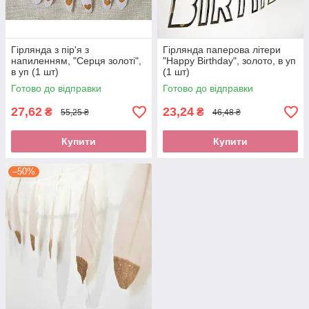
Гірлянда з пір'я з
Гірлянда паперова літери
напиленням, "Серця золоті",
"Happy Birthday", золото, в уп
в уп (1 шт)
(1 шт)
Готово до відправки
Готово до відправки
27,62
23,24
₴
₴
55,25 ₴
46,48 ₴
Купити
Купити
–50%