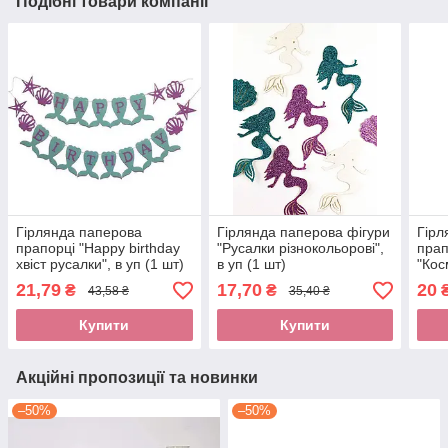
Подібні товари компанії
Гірлянда паперова
Гірлянда паперова фігури
Гірл
прапорці "Нappy birthday
"Русалки різнокольорові",
прап
хвіст русалки", в уп (1 шт)
в уп (1 шт)
"Кос
уп (
21,79
17,70
20
₴
₴
43,58 ₴
35,40 ₴
Купити
Купити
Акційні пропозиції та новинки
–50%
–50%