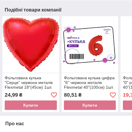
Подібні товари компанії
Фольгована кулька
Фольгована кулька цифра
Фоль
"Серце" червона металік
"6" червона металік
"0" 
Flexmetal 18"(45см) 1шт.
Flexmetal 40"(100см) 1шт.
40"(
24,99
80,51
19,
₴
₴
Купити
Купити
Про нас