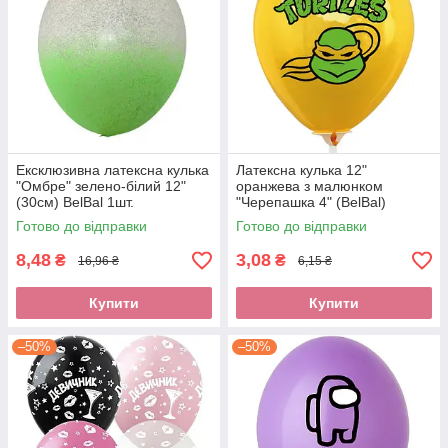
Ексклюзивна латексна кулька
Латексна кулька 12"
"Омбре" зелено-білий 12"
оранжева з малюнком
(30см) BelBal 1шт.
"Черепашка 4" (BelBal)
Готово до відправки
Готово до відправки
8,48
3,08
₴
₴
16,96 ₴
6,15 ₴
Купити
Купити
–50%
–50%