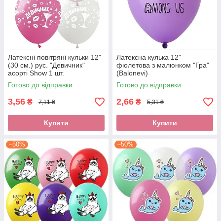
Латексні повітряні кульки 12"
Латексна кулька 12"
(30 см.) рус. "Девичник"
фіолетова з малюнком "Гра"
асорті Show 1 шт.
(Balonevi)
Готово до відправки
Готово до відправки
3,56
2,66
₴
₴
7,11 ₴
5,31 ₴
Купити
Купити
–50%
–50%