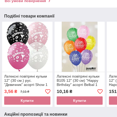
Всі умови повернення
Подібні товари компанії
Латексні повітряні кульки
Латексні повітряні кульки
Лате
12" (30 см.) рус.
В105 12" (30 см) "Happy
12" 
"Девичник" асорті Show 1
Birthday" асорті Belbal 1
Наро
шт.
шт
асор
3,56
10,16
151
₴
₴
7,11 ₴
50шт
Купити
Купити
Акційні пропозиції та новинки