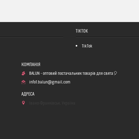
TIKTOK
TikTok
BALUN - оптовий постачальник товарів для свята🎈
info1.balun@gmail.com
Івано-Франківськ, Україна