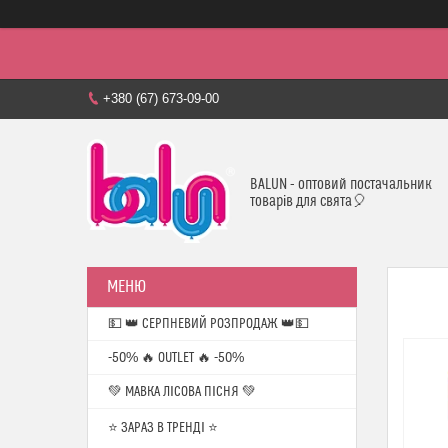
+380 (67) 673-09-00
BALUN - оптовий постачальник
товарів для свята🎈
💵 👑 СЕРПНЕВИЙ РОЗПРОДАЖ 👑💵
-50% 🔥 OUTLET 🔥 -50%
💚 МАВКА ЛІСОВА ПІСНЯ 💚
⭐️ ЗАРАЗ В ТРЕНДІ ⭐️