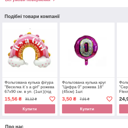
Подібні товари компанії
Фольгована кулька фігура
Фольгована кулька круг
Фоль
"Веселка it`s a girl" рожева
"Цифра 0" рожева 18"
"Сер
67х90 см. в уп. (1шт.)(під
(45см) 1шт.
Flex
повітря)
15,56
3,50
24,
₴
₴
31,12 ₴
7,01 ₴
Купити
Купити
Про нас