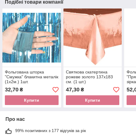
Подібні товари компанії
Фольгована шторка
Святкова cкатертина
Фоль
"Смужка" блакитна металік
рожеве золото 137х183
"Пря
(1х2м.) 1шт.
см. (1 шт.)
зірк
1шт.
32,70
47,30
52,
₴
₴
Купити
Купити
Про нас
99% позитивних з 177 відгуків за рік