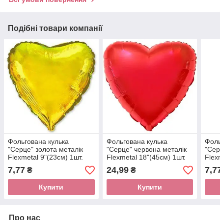
Подібні товари компанії
Фольгована кулька
Фольгована кулька
Фоль
"Серце" золота металік
"Серце" червона металік
"Сер
Flexmetal 9"(23см) 1шт.
Flexmetal 18"(45см) 1шт.
Flex
7,77
24,99
7,7
₴
₴
Купити
Купити
Про нас