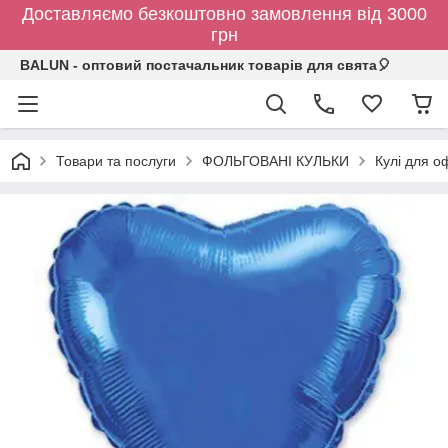
Доставляємо безкоштовно замовлення від 3000
грн
BALUN - оптовий постачальник товарів для свята🎈
Товари та послуги
ФОЛЬГОВАНІ КУЛЬКИ
Кулі для о