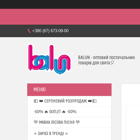
+380 (67) 673-09-00
BALUN - оптовий постачальник
товарів для свята🎈
💵 👑 СЕРПНЕВИЙ РОЗПРОДАЖ 👑💵
-50% 🔥 OUTLET 🔥 -50%
💚 МАВКА ЛІСОВА ПІСНЯ 💚
⭐️ ЗАРАЗ В ТРЕНДІ ⭐️