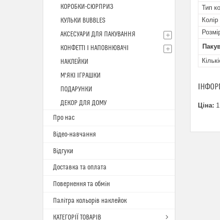
КОРОБКИ-СЮРПРИЗ
Тип к
Колір
КУЛЬКИ BUBBLES
Розмі
АКСЕСУАРИ ДЛЯ ПАКУВАННЯ
Паку
КОНФЕТТІ І НАПОВНЮВАЧІ
Кількі
НАКЛЕЙКИ
М'ЯКІ ІГРАШКИ
ІНФОР
ПОДАРУНКИ
ДЕКОР ДЛЯ ДОМУ
Ціна:
1
Про нас
Відео-навчання
Відгуки
Доставка та оплата
Повернення та обмін
Палітра кольорів наклейок
КАТЕГОРІЇ ТОВАРІВ