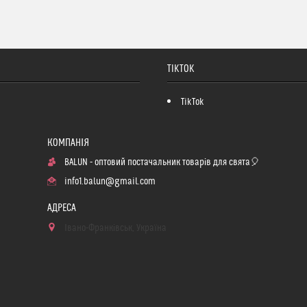
TIKTOK
TikTok
BALUN - оптовий постачальник товарів для свята🎈
info1.balun@gmail.com
Івано-Франківськ, Україна