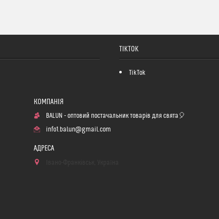
TIKTOK
TikTok
BALUN - оптовий постачальник товарів для свята🎈
info1.balun@gmail.com
Івано-Франківськ, Україна