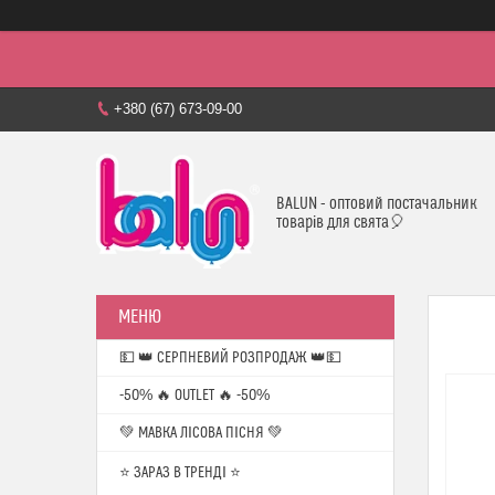
+380 (67) 673-09-00
BALUN - оптовий постачальник
товарів для свята🎈
💵 👑 СЕРПНЕВИЙ РОЗПРОДАЖ 👑💵
-50% 🔥 OUTLET 🔥 -50%
💚 МАВКА ЛІСОВА ПІСНЯ 💚
⭐️ ЗАРАЗ В ТРЕНДІ ⭐️