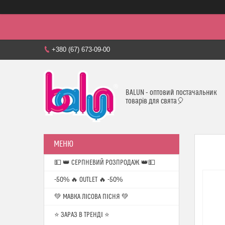
+380 (67) 673-09-00
BALUN - оптовий постачальник
товарів для свята🎈
💵 👑 СЕРПНЕВИЙ РОЗПРОДАЖ 👑💵
-50% 🔥 OUTLET 🔥 -50%
💚 МАВКА ЛІСОВА ПІСНЯ 💚
⭐️ ЗАРАЗ В ТРЕНДІ ⭐️