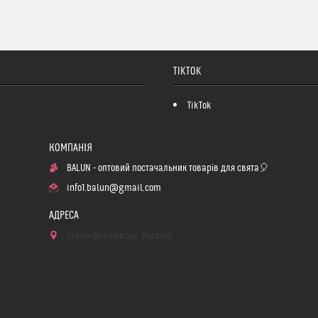
TIKTOK
TikTok
BALUN - оптовий постачальник товарів для свята🎈
info1.balun@gmail.com
Івано-Франківськ, Україна