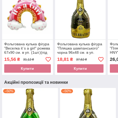
Фольгована кулька фігура
Фольгована кулька фігура
Фоль
"Веселка it`s a girl" рожева
"Пляшка шампанського"
"Пл
67х90 см. в уп. (1шт.)(під
чорна 96х48 см. в уп.
HNY"
повітря)
(1шт.)
уп. (
15,56
18,81
26,
₴
₴
31,12 ₴
37,62 ₴
Купити
Купити
Акційні пропозиції та новинки
–50%
–50%