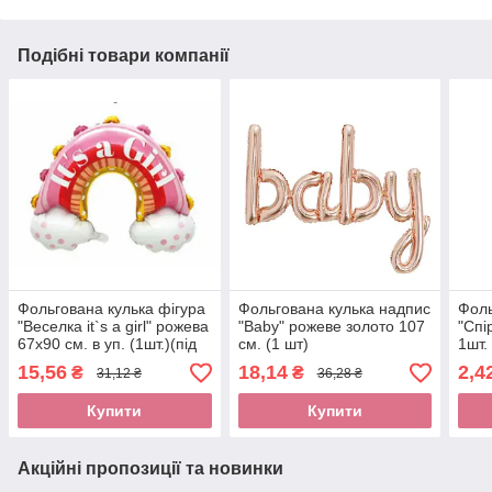
Подібні товари компанії
Фольгована кулька фігура
Фольгована кулька надпис
Фоль
"Веселка it`s a girl" рожева
"Baby" рожеве золото 107
"Спі
67х90 см. в уп. (1шт.)(під
см. (1 шт)
1шт.
повітря)
15,56
18,14
2,4
₴
₴
31,12 ₴
36,28 ₴
Купити
Купити
Акційні пропозиції та новинки