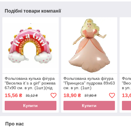
Подібні товари компанії
Фольгована кулька фігура
Фольгована кулька фігура
Фоль
"Веселка it`s a girl" рожева
"Принцеса" пудрова 89х63
"Вес
67х90 см. в уп. (1шт.)(під
см. в уп. (1шт.)
в уп.
повітря)
15,56
18,90
13,
₴
₴
31,12 ₴
37,80 ₴
Купити
Купити
Про нас