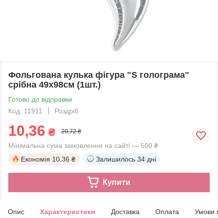
Фольгована кулька фігура "S голограма"
срібна 49х98см (1шт.)
Готово до відправки
Код: 11911
Роздріб
10,36
₴
20,72 ₴
Мінімальна сума замовлення на сайті — 500 ₴
Економія
10.36 ₴
Залишилось
34 дні
Купити
Опис
Характеристики
Доставка
Оплата
Умови 