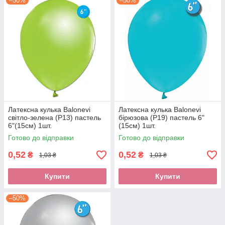
–50%
–50%
Латексна кулька Balonevi
Латексна кулька Balonevi
світло-зелена (P13) пастель
бірюзова (P19) пастель 6"
6"(15см) 1шт.
(15см) 1шт.
Готово до відправки
Готово до відправки
0,52
0,52
₴
₴
1,03 ₴
1,03 ₴
Купити
Купити
–50%