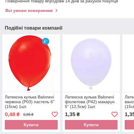
Повернення товару впродовж 14 днів за рахунок покупця
Всі умови повернення
Подібні товари компанії
Латексна кулька Balonevi
Латексна кулька Balonevi
Лате
червона (P03) пастель 6"
фіолетова (P42) макарун
вані
(15см) 1шт.
5" (12,5см) 1шт.
(15с
0,48
1,35
1,3
₴
₴
0,95 ₴
Купити
Купити