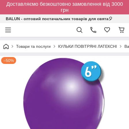
Доставляємо безкоштовно замовлення від 3000
грн
BALUN - оптовий постачальник товарів для свята🎈
Товари та послуги
КУЛЬКИ ПОВІТРЯНІ ЛАТЕКСНІ
Ba
–50%