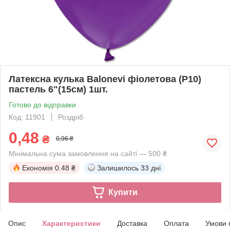
Латексна кулька Balonevi фіолетова (P10)
пастель 6"(15см) 1шт.
Готово до відправки
Код: 11901
Роздріб
0,48
₴
0,96 ₴
Мінімальна сума замовлення на сайті — 500 ₴
Економія
0.48 ₴
Залишилось
33 дні
Купити
Опис
Характеристики
Доставка
Оплата
Умови 