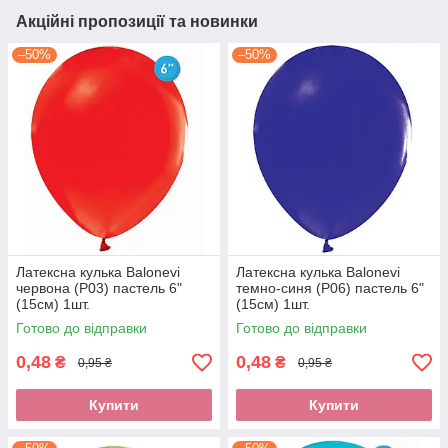
Акційні пропозиції та новинки
–50%
–50%
Латексна кулька Balonevi
Латексна кулька Balonevi
червона (P03) пастель 6"
темно-синя (P06) пастель 6"
(15см) 1шт.
(15см) 1шт.
Готово до відправки
Готово до відправки
0,48
0,48
₴
₴
0,95 ₴
0,95 ₴
Купити
Купити