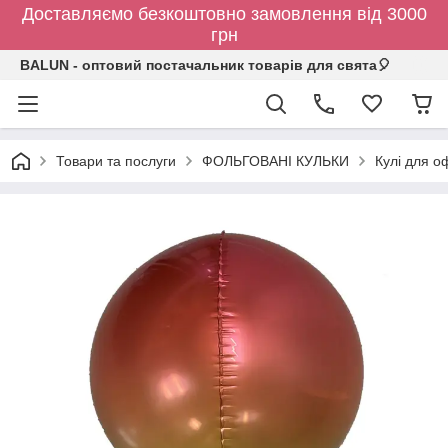
Доставляємо безкоштовно замовлення від 3000
грн
BALUN - оптовий постачальник товарів для свята🎈
Товари та послуги
ФОЛЬГОВАНІ КУЛЬКИ
Кулі для о