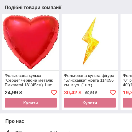
Подібні товари компанії
Фольгована кулька
Фольгована кулька фігура
Фоль
"Серце" червона металік
"Блискавка" жовта 114х56
"0" 
Flexmetal 18"(45см) 1шт.
см. в уп. (1шт.)
40"(
24,99
30,42
19,
₴
₴
60,84 ₴
Купити
Купити
Про нас