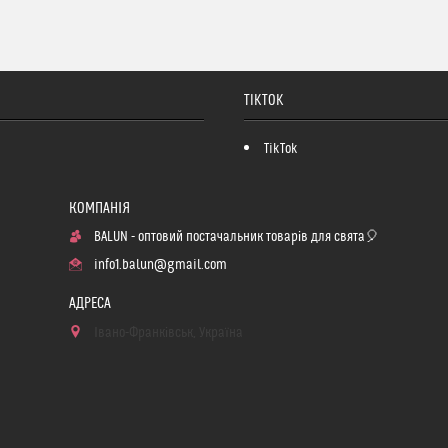
TIKTOK
TikTok
BALUN - оптовий постачальник товарів для свята🎈
info1.balun@gmail.com
Івано-Франківськ, Україна