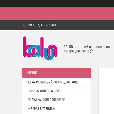
+380 (67) 673-09-00
BALUN - оптовий постачальник
товарів для свята🎈
💵 👑 СЕРПНЕВИЙ РОЗПРОДАЖ 👑💵
-50% 🔥 OUTLET 🔥 -50%
💚 МАВКА ЛІСОВА ПІСНЯ 💚
⭐️ ЗАРАЗ В ТРЕНДІ ⭐️