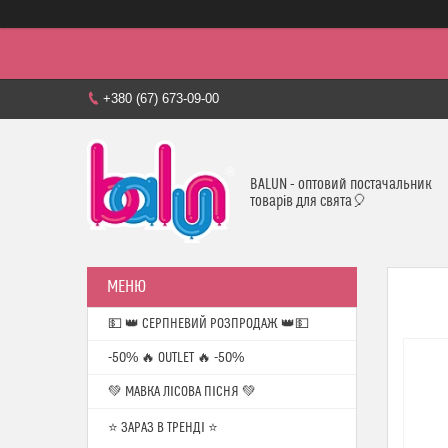
+380 (67) 673-09-00
BALUN - оптовий постачальник
товарів для свята🎈
💵 👑 СЕРПНЕВИЙ РОЗПРОДАЖ 👑💵
-50% 🔥 OUTLET 🔥 -50%
💚 МАВКА ЛІСОВА ПІСНЯ 💚
⭐️ ЗАРАЗ В ТРЕНДІ ⭐️