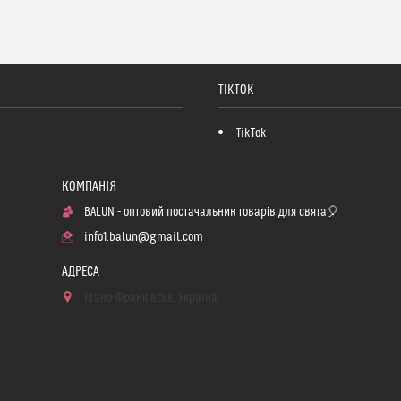
TIKTOK
TikTok
BALUN - оптовий постачальник товарів для свята🎈
info1.balun@gmail.com
Івано-Франківськ, Україна