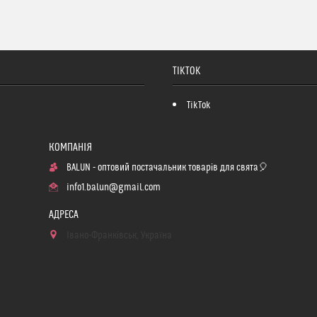
TIKTOK
TikTok
BALUN - оптовий постачальник товарів для свята🎈
info1.balun@gmail.com
Івано-Франківськ, Україна