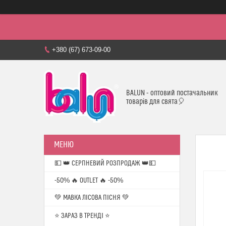
+380 (67) 673-09-00
BALUN - оптовий постачальник
товарів для свята🎈
💵 👑 СЕРПНЕВИЙ РОЗПРОДАЖ 👑💵
-50% 🔥 OUTLET 🔥 -50%
💚 МАВКА ЛІСОВА ПІСНЯ 💚
⭐️ ЗАРАЗ В ТРЕНДІ ⭐️