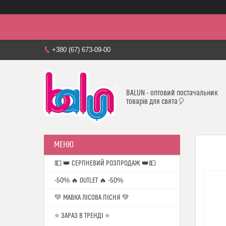
+380 (67) 673-09-00
BALUN - оптовий постачальник
товарів для свята🎈
💵 👑 СЕРПНЕВИЙ РОЗПРОДАЖ 👑💵
-50% 🔥 OUTLET 🔥 -50%
💚 МАВКА ЛІСОВА ПІСНЯ 💚
⭐️ ЗАРАЗ В ТРЕНДІ ⭐️