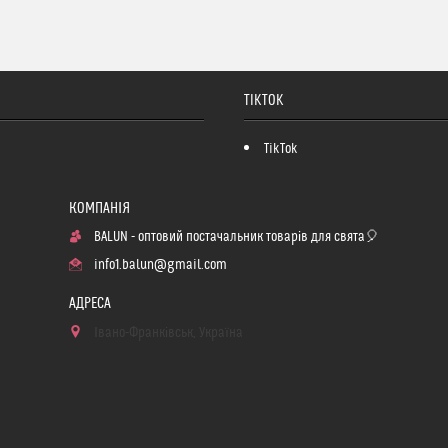
TIKTOK
TikTok
BALUN - оптовий постачальник товарів для свята🎈
info1.balun@gmail.com
Івано-Франківськ, Україна