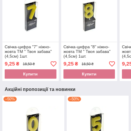
Свічка-цифра "7" ніжно-
Свічка-цифра "8" ніжно-
Свіч
жовта ТМ " Твоя забава"
жовта ТМ " Твоя забава"
жовт
(4,5см) 1шт.
(4,5см) 1шт.
(4,5
9,25
9,25
9,2
₴
₴
18,50 ₴
18,50 ₴
Купити
Купити
Акційні пропозиції та новинки
–50%
–50%