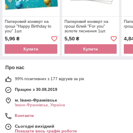
Паперовий конверт на
Паперовий конверт на
Папе
гроші "Happy Birthday to
гроші білий "For you"
грош
you" 1шт.
золоте тиснення 1шт.
5,96
5,50
4,8
₴
₴
Купити
Купити
Про нас
99% позитивних з 177 відгуків за рік
Працює з 30.08.2019
м. Івано-Франківськ
Івано-Франківськ, Україна
Контакти
Сьогодні вихідний
Показати весь графік роботи