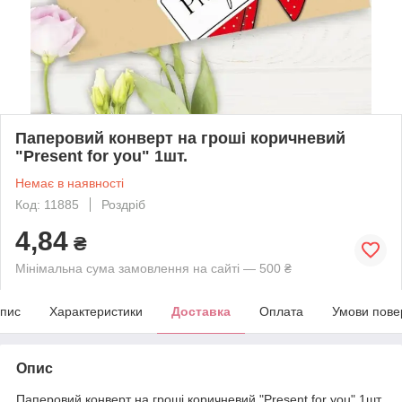
Паперовий конверт на гроші коричневий
"Present for you" 1шт.
Немає в наявності
Код: 11885
Роздріб
4,84
₴
Мінімальна сума замовлення на сайті — 500 ₴
пис
Характеристики
Доставка
Оплата
Умови пове
Опис
Паперовий конверт на гроші коричневий "Present for you" 1шт.