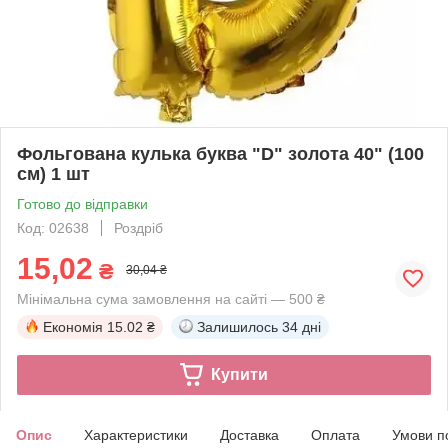
Фольгована кулька буква "D" золота 40" (100
см) 1 шт
Готово до відправки
Код: 02638
Роздріб
15,02
₴
30,04 ₴
Мінімальна сума замовлення на сайті — 500 ₴
Економія
15.02 ₴
Залишилось
34 дні
Купити
Опис
Характеристики
Доставка
Оплата
Умови п