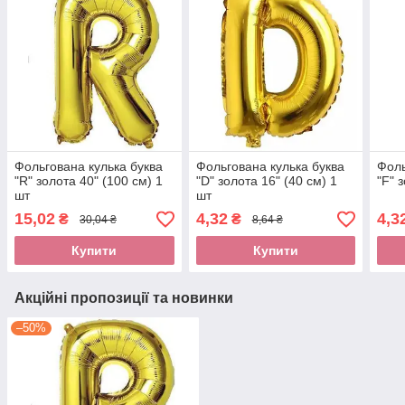
Фольгована кулька буква
Фольгована кулька буква
Фоль
"R" золота 40" (100 см) 1
"D" золота 16" (40 см) 1
"F" 
шт
шт
15,02
4,32
4,3
₴
₴
30,04 ₴
8,64 ₴
Купити
Купити
Акційні пропозиції та новинки
–50%