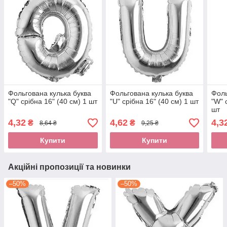
Фольгована кулька буква
Фольгована кулька буква
Фоль
"Q" срібна 16" (40 см) 1 шт
"U" срібна 16" (40 см) 1 шт
"W" 
шт
4,32
4,62
4,3
₴
₴
8,64 ₴
9,25 ₴
Купити
Купити
Акційні пропозиції та новинки
–50%
–50%