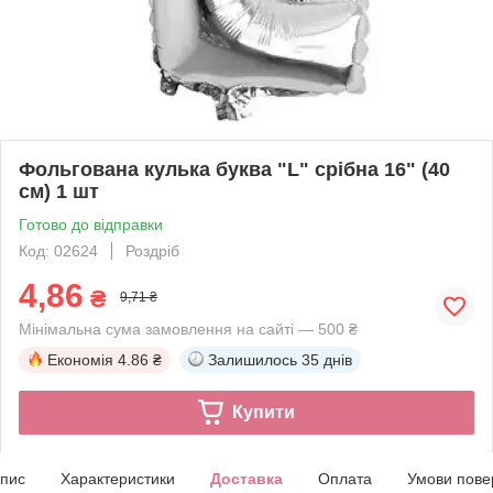
Фольгована кулька буква "L" срібна 16" (40
см) 1 шт
Готово до відправки
Код: 02624
Роздріб
4,86
₴
9,71 ₴
Мінімальна сума замовлення на сайті — 500 ₴
Економія
4.86 ₴
Залишилось
35 днів
Купити
пис
Характеристики
Доставка
Оплата
Умови пове